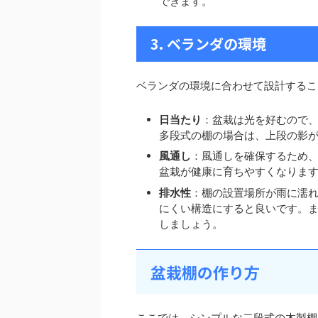
できます。
3. ベランダの環境
ベランダの環境に合わせて設計するこ
日当たり
：盆栽は光を好むので
多段式の棚の場合は、上段の影
風通し
：風通しを確保するため
盆栽が健康に育ちやすくなりま
排水性
：棚の設置場所が雨に濡
にくい構造にすると良いです。
しましょう。
盆栽棚の作り方
ここでは、シンプルな二段式の木製棚