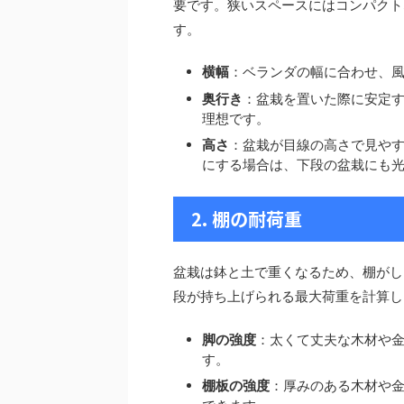
要です。狭いスペースにはコンパクト
す。
横幅
：ベランダの幅に合わせ、
奥行き
：盆栽を置いた際に安定す
理想です。
高さ
：盆栽が目線の高さで見やす
にする場合は、下段の盆栽にも
2. 棚の耐荷重
盆栽は鉢と土で重くなるため、棚がし
段が持ち上げられる最大荷重を計算し
脚の強度
：太くて丈夫な木材や
す。
棚板の強度
：厚みのある木材や